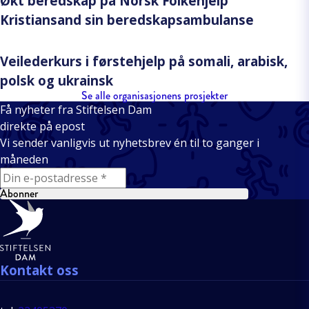
Økt beredskap på Norsk Folkehjelp
Kristiansand sin beredskapsambulanse
Veilederkurs i førstehjelp på somali, arabisk,
polsk og ukrainsk
Se alle organisasjonens prosjekter
Få nyheter fra Stiftelsen Dam
direkte på epost
Vi sender vanligvis ut nyhetsbrev én til to ganger i
måneden
E-mail
Abonner
Bunntekst
Kontakt oss