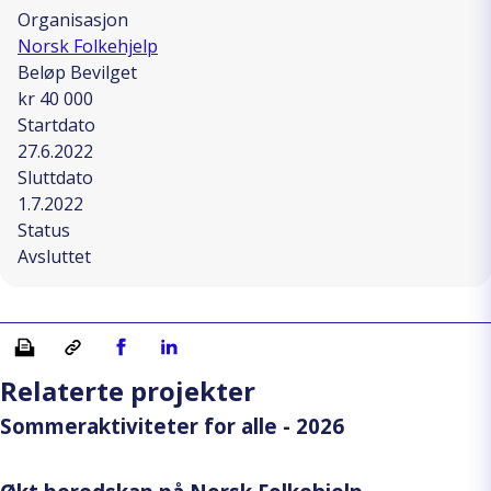
Organisasjon
Norsk Folkehjelp
Beløp Bevilget
kr 40 000
Startdato
27.6.2022
Sluttdato
1.7.2022
Status
Avsluttet
Skriv ut
Kopiera länk
Del på Facebook
Del på Linkedin
Relaterte projekter
Sommeraktiviteter for alle - 2026