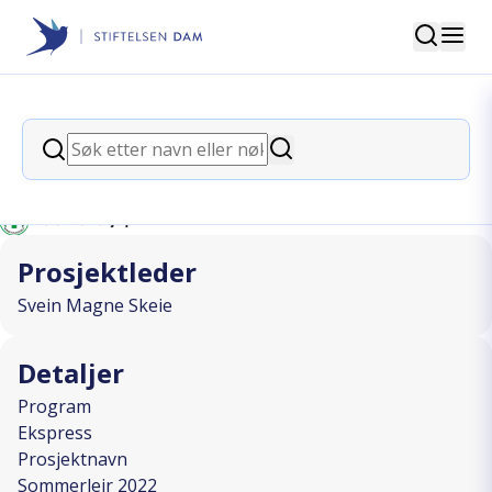
Søk
Stiftelsen Dam
back
Søk
Sommerleir 2022
Søk
I SAMARBEID MED
Prosjektleder
Svein Magne Skeie
Detaljer
Program
Ekspress
Prosjektnavn
Sommerleir 2022