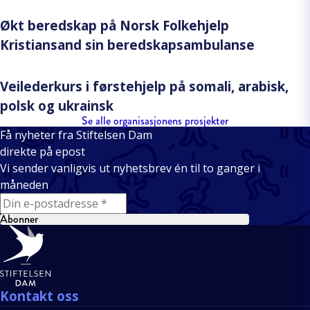
Økt beredskap på Norsk Folkehjelp
Kristiansand sin beredskapsambulanse
Veilederkurs i førstehjelp på somali, arabisk,
polsk og ukrainsk
Se alle organisasjonens prosjekter
Få nyheter fra Stiftelsen Dam
direkte på epost
Vi sender vanligvis ut nyhetsbrev én til to ganger i
måneden
E-mail
Abonner
Bunntekst
Kontakt oss