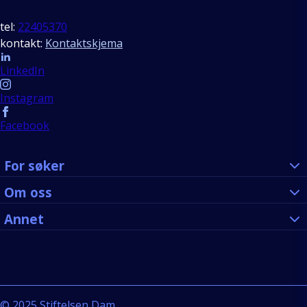
tel:
22405370
kontakt:
Kontaktskjema
Follow us
LinkedIn
Instagram
Facebook
For søker
Om oss
Annet
©
2025
Stiftelsen Dam