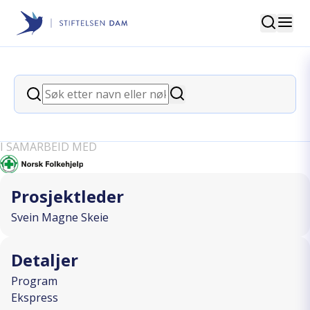
Søk
Stiftelsen Dam
back
Søk
Sommerleir 2024 Mangfold og
Søk
Inkludering
I SAMARBEID MED
Prosjektleder
Svein Magne Skeie
Detaljer
Program
Ekspress