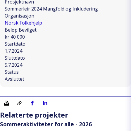
Prosjektnavn
Sommerleir 2024 Mangfold og Inkludering
Organisasjon
Norsk Folkehjelp
Beløp Bevilget
kr 40 000
Startdato
1.7.2024
Sluttdato
5.7.2024
Status
Avsluttet
Skriv ut
Kopiera länk
Del på Facebook
Del på Linkedin
Relaterte projekter
Sommeraktiviteter for alle - 2026