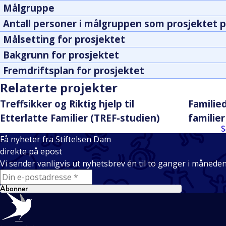
Målgruppe
Antall personer i målgruppen som prosjektet p
Målsetting for prosjektet
Bakgrunn for prosjektet
Fremdriftsplan for prosjektet
Relaterte projekter
Treffsikker og Riktig hjelp til
Familied
Etterlatte Familier (TREF-studien)
familie
S
Få nyheter fra Stiftelsen Dam
direkte på epost
Vi sender vanligvis ut nyhetsbrev én til to ganger i månede
E-mail
Abonner
Bunntekst