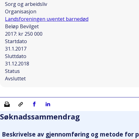
Sorg og arbeidsliv
Organisasjon
Landsforeningen uventet barnedød
Beløp Bevilget
2017: kr 250 000
Startdato
31.1.2017
Sluttdato
31.12.2018
Status
Avsluttet
Skriv ut
Kopiera länk
Del på Facebook
Del på Linkedin
Søknadssammendrag
Beskrivelse av gjennomføring og metode for p