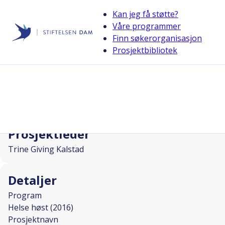
Kan jeg få støtte?
Våre programmer
Finn søkerorganisasjon
Stiftelsen Dam
Prosjektbibliotek
back
Sorg og arbeidsliv
I SAMARBEID MED
Prosjektleder
Trine Giving Kalstad
Detaljer
Program
Helse høst (2016)
Prosjektnavn