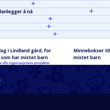
lanlegger å nå
ag i Lindland gård, for
Minnebokser til
r som har mistet barn
mistet barn
e alle organisasjonens prosjekter
n