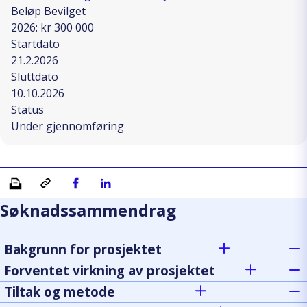
Beløp Bevilget
2026: kr 300 000
Startdato
21.2.2026
Sluttdato
10.10.2026
Status
Under gjennomføring
Skriv ut
Kopiera länk
Del på Facebook
Del på Linkedin
Søknadssammendrag
Bakgrunn for prosjektet
Forventet virkning av prosjektet
Tiltak og metode