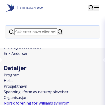
Søk
Stiftelsen Dam
back
Søk
Spenning i form av naturopplevelser
Søk
Prosjektleder
Erik Andersen
Detaljer
Program
Helse
Prosjektnavn
Spenning i form av naturopplevelser
Organisasjon
Norsk forening for Williams syndrom