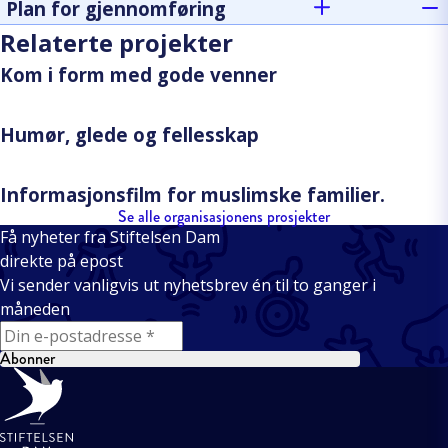
Plan for gjennomføring
Relaterte projekter
Kom i form med gode venner
Humør, glede og fellesskap
Informasjonsfilm for muslimske familier.
Se alle organisasjonens prosjekter
Få nyheter fra Stiftelsen Dam
direkte på epost
Vi sender vanligvis ut nyhetsbrev én til to ganger i
måneden
E-mail
Abonner
Bunntekst