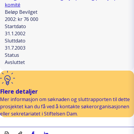
komité
Beløp Bevilget
2002: kr 76 000
Startdato
31.1.2002
Sluttdato
31.7.2003
Status
Avsluttet
Flere detaljer
Mer informasjon om søknaden og sluttrapporten til dette
prosjektet kan du få ved å kontakte søkerorganisasjonen
eller sekretariatet i Stiftelsen Dam.
Skriv ut
Kopiera länk
Del på Facebook
Del på Linkedin