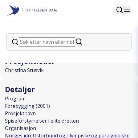
Søk
Stiftelsen Dam
back
Søk
Spiseforstyrrelser i eliteidretten
Søk
Prosjektleder
Christina Stusvik
Detaljer
Program
Forebygging (2001)
Prosjektnavn
Spiseforstyrrelser i eliteidretten
Organisasjon
Norges idrettsforbund og olympiske og paralympiske