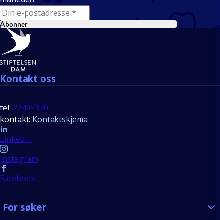
E-mail
Abonner
Bunntekst
Kontakt oss
tel:
22405370
kontakt:
Kontaktskjema
Follow us
LinkedIn
Instagram
Facebook
For søker