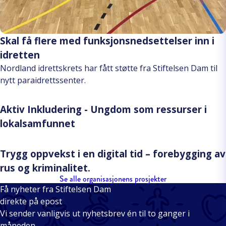
Skal få flere med funksjonsnedsettelser inn i
idretten
Nordland idrettskrets har fått støtte fra Stiftelsen Dam til
nytt paraidrettssenter.
Aktiv Inkludering - Ungdom som ressurser i
lokalsamfunnet
Trygg oppvekst i en digital tid – forebygging av
rus og kriminalitet.
Se alle organisasjonens prosjekter
Få nyheter fra Stiftelsen Dam
direkte på epost
Vi sender vanligvis ut nyhetsbrev én til to ganger i
måneden