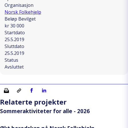
Organisasjon
Norsk Folkehjelp
Beløp Bevilget
kr 30 000
Startdato
25.5.2019
Sluttdato
25.5.2019
Status
Avsluttet
Skriv ut
Kopiera länk
Del på Facebook
Del på Linkedin
Relaterte projekter
Sommeraktiviteter for alle - 2026