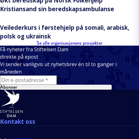
Økt beredskap på Norsk Folkehjelp
Kristiansand sin beredskapsambulanse
Veilederkurs i førstehjelp på somali, arabisk,
polsk og ukrainsk
Se alle organisasjonens prosjekter
Få nyheter fra Stiftelsen Dam
direkte på epost
Vi sender vanligvis ut nyhetsbrev én til to ganger i
måneden
E-mail
Abonner
Bunntekst
Kontakt oss