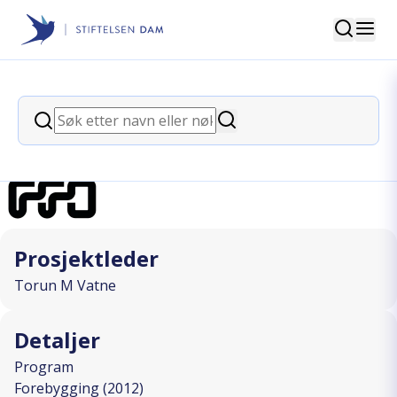
Søk
Stiftelsen Dam
back
Søk
Støttesamtaler for søsken
Søk
I SAMARBEID MED
Prosjektleder
Torun M Vatne
Detaljer
Program
Forebygging (2012)