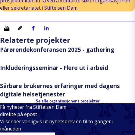
prosjektet kan du få ved å kontakte søkerorganisasjonen
eller sekretariatet i Stiftelsen Dam.
Skriv ut
Kopiera länk
Del på Facebook
Del på Linkedin
Relaterte projekter
Pårørendekonferansen 2025 - gathering
Inkluderingsseminar - Flere ut i arbeid
Sårbare brukernes erfaringer med dagens
digitale helsetjenester
Se alle organisasjonens prosjekter
Få nyheter fra Stiftelsen Dam
direkte på epost
Vi sender vanligvis ut nyhetsbrev én til to ganger i
måneden