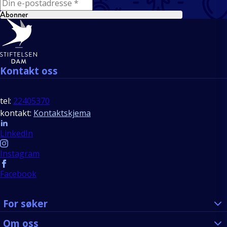
E-mail
Abonner
Bunntekst
Kontakt oss
tel:
22405370
kontakt:
Kontaktskjema
Follow us
LinkedIn
Instagram
Facebook
For søker
Om oss