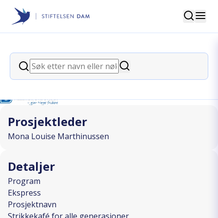
Søk
Stiftelsen Dam
back
Søk
Strikkekafé for alle generasjoner
Søk
I SAMARBEID MED
Prosjektleder
Mona Louise Marthinussen
Detaljer
Program
Ekspress
Prosjektnavn
Strikkekafé for alle generasjoner