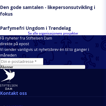
Den gode samtalen - likepersonsutvikling i
fokus
Parfymefri Ungdom i Trøndelag
Se alle organisasjonens prosjekter
Få nyheter fra Stiftelsen Dam
direkte på epost
Vi sender vanligvis ut nyhetsbrev én til to ganger i
måneden
E-mail
Abonner
Bunntekst
Kontakt oss