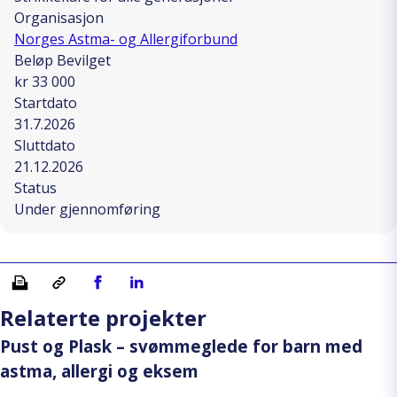
Organisasjon
Norges Astma- og Allergiforbund
Beløp Bevilget
kr 33 000
Startdato
31.7.2026
Sluttdato
21.12.2026
Status
Under gjennomføring
Skriv ut
Kopiera länk
Del på Facebook
Del på Linkedin
Relaterte projekter
Pust og Plask – svømmeglede for barn med
astma, allergi og eksem