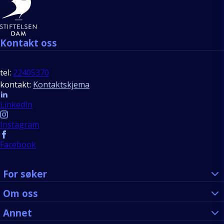
Kontakt oss
tel:
22405370
kontakt:
Kontaktskjema
Follow us
LinkedIn
Instagram
Facebook
For søker
Om oss
Annet