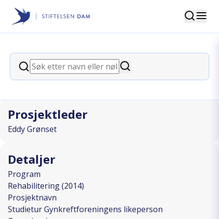
Søk
Stiftelsen Dam
back
Søk
Studietur Gynkreftforeningens
Søk
likeperson
Prosjektleder
Eddy Grønset
Detaljer
Program
Rehabilitering (2014)
Prosjektnavn
Studietur Gynkreftforeningens likeperson