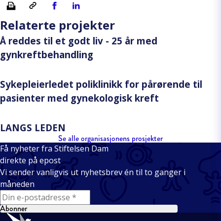
Skriv ut
Kopiera länk
Del på Facebook
Del på Linkedin
Relaterte projekter
Å reddes til et godt liv - 25 år med
gynkreftbehandling
Sykepleierledet poliklinikk for pårørende til
pasienter med gynekologisk kreft
LANGS LEDEN
Se alle organisasjonens prosjekter
Få nyheter fra Stiftelsen Dam
direkte på epost
Vi sender vanligvis ut nyhetsbrev én til to ganger i
måneden
E-mail
Abonner
Bunntekst