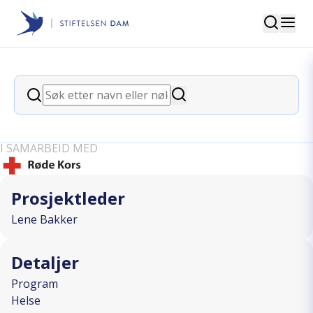
Søk
Stiftelsen Dam
back
Søk
Styrket kvinnehelse gjennom
Søk
fellesskap og bevegelse
I SAMARBEID MED
Prosjektleder
Lene Bakker
Detaljer
Program
Helse