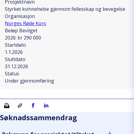
Prosjektnavn
Styrket kvinnehelse gjennom fellesskap og bevegelse
Organisasjon
Norges Røde Kors
Beløp Bevilget
2026: kr 290 000
Startdato
1.1.2026
Sluttdato
31.12.2026
Status
Under gjennomføring
Skriv ut
Kopiera länk
Del på Facebook
Del på Linkedin
Søknadssammendrag