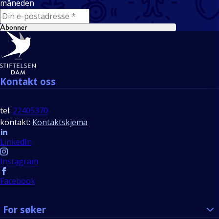
måneden
E-mail
Abonner
Bunntekst
Kontakt oss
tel:
22405370
kontakt:
Kontaktskjema
Follow us
LinkedIn
Instagram
Facebook
For søker