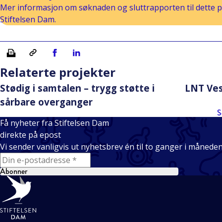
Mer informasjon om søknaden og sluttrapporten til dette pr
Stiftelsen Dam.
Skriv ut
Kopiera länk
Del på Facebook
Del på Linkedin
Relaterte projekter
Stødig i samtalen – trygg støtte i
LNT Ves
sårbare overganger
S
Få nyheter fra Stiftelsen Dam
direkte på epost
Vi sender vanligvis ut nyhetsbrev én til to ganger i månede
E-mail
Abonner
Bunntekst