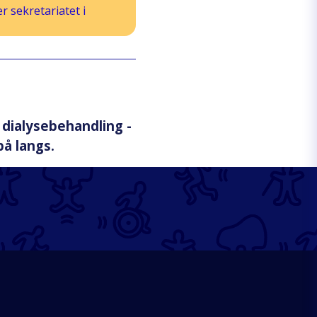
 sekretariatet i
dialysebehandling -
på langs.