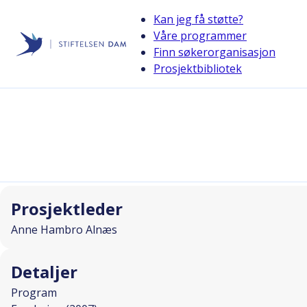
Kan jeg få støtte?
Våre programmer
Finn søkerorganisasjon
Stiftelsen Dam
Prosjektbibliotek
back
Svikt i levende donasjonsgivere
I SAMARBEID MED
Prosjektleder
Anne Hambro Alnæs
Detaljer
Program