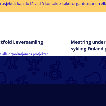
osjektet kan du få ved å kontakte søkerorganisasjonen eller
tfold Leversamling
Mestring under 
sykling Finland 
e alle organisasjonens prosjekter
n