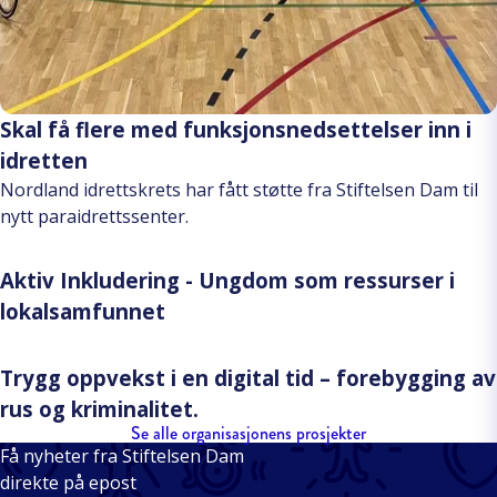
Skal få flere med funksjonsnedsettelser inn i
idretten
Nordland idrettskrets har fått støtte fra Stiftelsen Dam til
nytt paraidrettssenter.
Aktiv Inkludering - Ungdom som ressurser i
lokalsamfunnet
Trygg oppvekst i en digital tid – forebygging av
rus og kriminalitet.
Se alle organisasjonens prosjekter
Få nyheter fra Stiftelsen Dam
direkte på epost