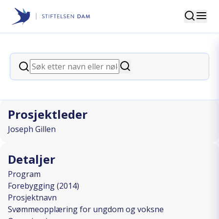
Søk
Stiftelsen Dam
back
Søk
Svømmeopplæring for ungdom og
Søk
voksne
Prosjektleder
Joseph Gillen
Detaljer
Program
Forebygging (2014)
Prosjektnavn
Svømmeopplæring for ungdom og voksne