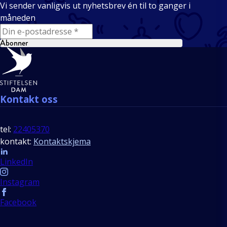
Vi sender vanligvis ut nyhetsbrev én til to ganger i
måneden
E-mail
Abonner
Bunntekst
Kontakt oss
tel:
22405370
kontakt:
Kontaktskjema
Follow us
LinkedIn
Instagram
Facebook