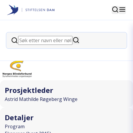
Søk
Stiftelsen Dam
back
Søk
Syng uten hemminger
Søk
I SAMARBEID MED
Prosjektleder
Astrid Mathilde Røgeberg Winge
Detaljer
Program