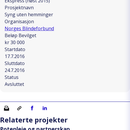
Ekspress (høst 2015)
Prosjektnavn
Syng uten hemminger
Organisasjon
Norges Blindeforbund
Beløp Bevilget
kr 30 000
Startdato
17.7.2016
Sluttdato
24.7.2016
Status
Avsluttet
Skriv ut
Kopiera länk
Del på Facebook
Del på Linkedin
Relaterte projekter
Potepleie og partnerskap.