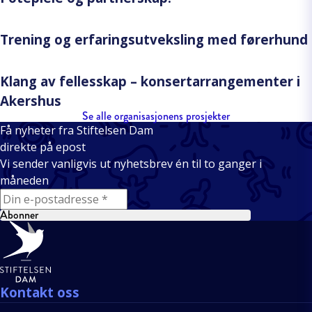
Trening og erfaringsutveksling med førerhund
Klang av fellesskap – konsertarrangementer i
Akershus
Se alle organisasjonens prosjekter
Få nyheter fra Stiftelsen Dam
direkte på epost
Vi sender vanligvis ut nyhetsbrev én til to ganger i
måneden
E-mail
Abonner
Bunntekst
Kontakt oss