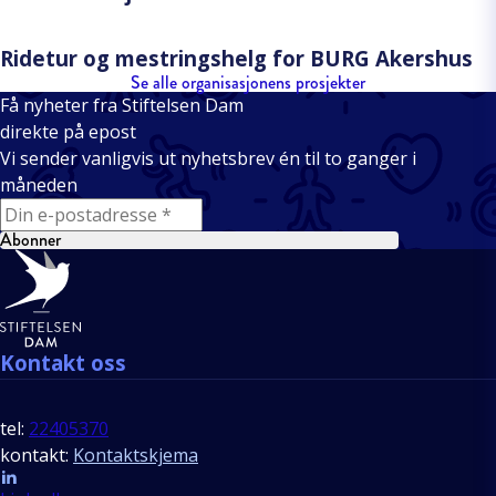
Ridetur og mestringshelg for BURG Akershus
Se alle organisasjonens prosjekter
Få nyheter fra Stiftelsen Dam
direkte på epost
Vi sender vanligvis ut nyhetsbrev én til to ganger i
måneden
E-mail
Abonner
Bunntekst
Kontakt oss
tel:
22405370
kontakt:
Kontaktskjema
Follow us