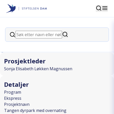
Søk
Stiftelsen Dam
back
Søk
Tangen dyrpark med overnating
Søk
I SAMARBEID MED
Prosjektleder
Sonja Elisabeth Løkken Magnussen
Detaljer
Program
Ekspress
Prosjektnavn
Tangen dyrpark med overnating