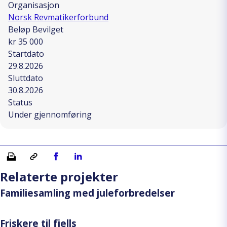
Organisasjon
Norsk Revmatikerforbund
Beløp Bevilget
kr 35 000
Startdato
29.8.2026
Sluttdato
30.8.2026
Status
Under gjennomføring
Skriv ut
Kopiera länk
Del på Facebook
Del på Linkedin
Relaterte projekter
Familiesamling med juleforbredelser
Friskere til fjells