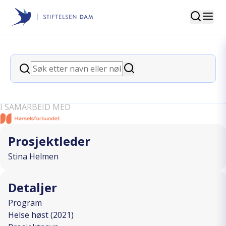
Søk
Stiftelsen Dam
back
Søk
Tenk fremover! – Livsmestring for
Søk
ungdom med nedsatt hørsel
I SAMARBEID MED
Prosjektleder
Stina Helmen
Detaljer
Program
Helse høst (2021)