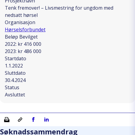
Prosjektnavn
Tenk fremover! – Livsmestring for ungdom med
nedsatt hørsel
Organisasjon
Hørselsforbundet
Beløp Bevilget
2022: kr 416 000
2023: kr 486 000
Startdato
1.1.2022
Sluttdato
30.4.2024
Status
Avsluttet
Skriv ut
Kopiera länk
Del på Facebook
Del på Linkedin
Søknadssammendrag