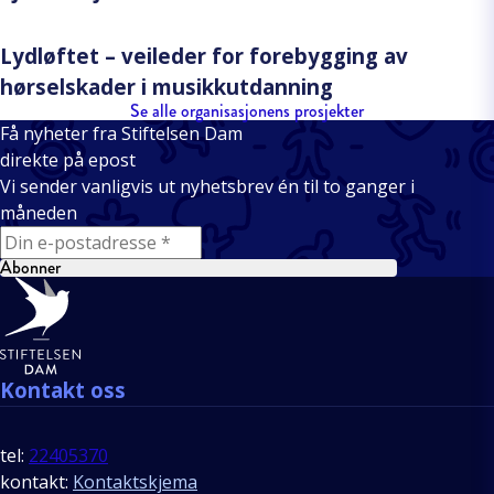
Lydløftet – veileder for forebygging av
hørselskader i musikkutdanning
Se alle organisasjonens prosjekter
Få nyheter fra Stiftelsen Dam
direkte på epost
Vi sender vanligvis ut nyhetsbrev én til to ganger i
måneden
E-mail
Abonner
Bunntekst
Kontakt oss
tel:
22405370
kontakt:
Kontaktskjema