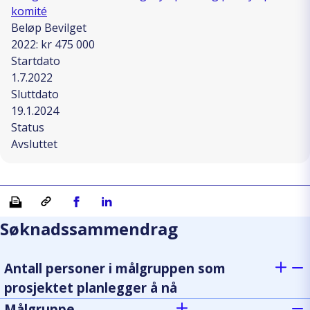
komité
Beløp Bevilget
2022: kr 475 000
Startdato
1.7.2022
Sluttdato
19.1.2024
Status
Avsluttet
Skriv ut
Kopiera länk
Del på Facebook
Del på Linkedin
Søknadssammendrag
Antall personer i målgruppen som
prosjektet planlegger å nå
Målgruppe