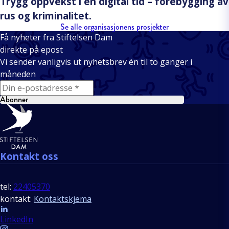
Trygg oppvekst i en digital tid – forebygging av
rus og kriminalitet.
Se alle organisasjonens prosjekter
Få nyheter fra Stiftelsen Dam
direkte på epost
Vi sender vanligvis ut nyhetsbrev én til to ganger i
måneden
E-mail
Abonner
Bunntekst
Kontakt oss
tel:
22405370
kontakt:
Kontaktskjema
Follow us
LinkedIn