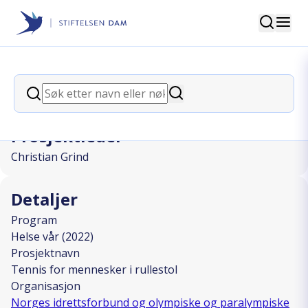
Søk
Stiftelsen Dam
back
Søk
Tennis for mennesker i rullestol
Søk
Prosjektleder
Christian Grind
Detaljer
Program
Helse vår (2022)
Prosjektnavn
Tennis for mennesker i rullestol
Organisasjon
Norges idrettsforbund og olympiske og paralympiske