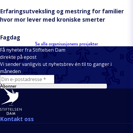
Erfaringsutveksling og mestring for familier
hvor mor lever med kroniske smerter
Fagdag
Se alle organisasjonens prosjekter
Få nyheter fra Stiftelsen Dam
direkte på epost
Vi sender vanligvis ut nyhetsbrev én til to ganger i
måneden
E-mail
Abonner
Bunntekst
Kontakt oss