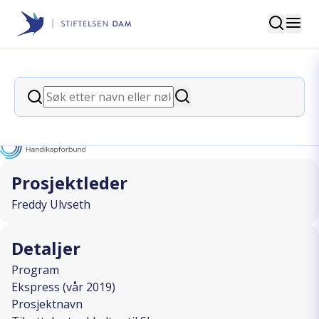
Søk
Stiftelsen Dam
back
Søk
Tilrettelagt sykkeltur til Skagen
Søk
I SAMARBEID MED
Prosjektleder
Freddy Ulvseth
Detaljer
Program
Ekspress (vår 2019)
Prosjektnavn