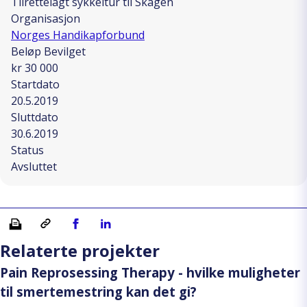
Tilrettelagt sykkeltur til Skagen
Organisasjon
Norges Handikapforbund
Beløp Bevilget
kr 30 000
Startdato
20.5.2019
Sluttdato
30.6.2019
Status
Avsluttet
Skriv ut
Kopiera länk
Del på Facebook
Del på Linkedin
Relaterte projekter
Pain Reprosessing Therapy - hvilke muligheter
til smertemestring kan det gi?