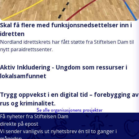
Skal få flere med funksjonsnedsettelser inn i
idretten
Nordland idrettskrets har fått støtte fra Stiftelsen Dam til
nytt paraidrettssenter.
Aktiv Inkludering - Ungdom som ressurser i
lokalsamfunnet
Trygg oppvekst i en digital tid – forebygging av
rus og kriminalitet.
Se alle organisasjonens prosjekter
Få nyheter fra Stiftelsen Dam
direkte på epost
Vi sender vanligvis ut nyhetsbrev én til to ganger i
måneden