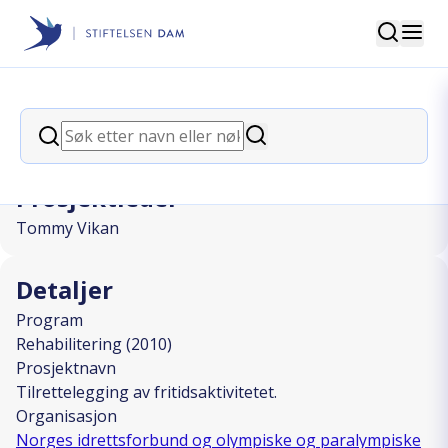
Søk
Stiftelsen Dam
back
Søk
Tilrettelegging av fritidsaktivitetet.
Søk
Prosjektleder
Tommy Vikan
Detaljer
Program
Rehabilitering (2010)
Prosjektnavn
Tilrettelegging av fritidsaktivitetet.
Organisasjon
Norges idrettsforbund og olympiske og paralympiske