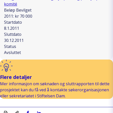
komité
Beløp Bevilget
2011: kr 70 000
Startdato
8.1.2011
Sluttdato
30.12.2011
Status
Avsluttet
Flere detaljer
Mer informasjon om søknaden og sluttrapporten til dette
prosjektet kan du få ved å kontakte søkerorganisasjonen
eller sekretariatet i Stiftelsen Dam.
Skriv ut
Kopiera länk
Del på Facebook
Del på Linkedin