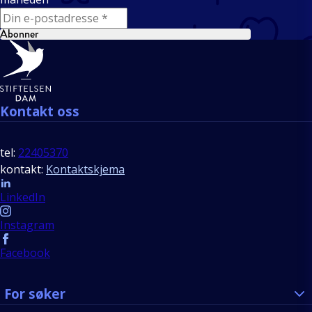
E-mail
Abonner
Bunntekst
Kontakt oss
tel:
22405370
kontakt:
Kontaktskjema
Follow us
LinkedIn
Instagram
Facebook
For søker