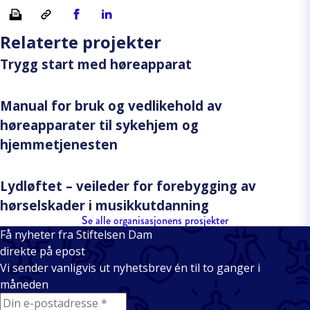
Skriv ut
Kopiera länk
Del på Facebook
Del på Linkedin
Relaterte projekter
Trygg start med høreapparat
Manual for bruk og vedlikehold av
høreapparater til sykehjem og
hjemmetjenesten
Lydløftet – veileder for forebygging av
hørselskader i musikkutdanning
Se alle organisasjonens prosjekter
Få nyheter fra Stiftelsen Dam
direkte på epost
Vi sender vanligvis ut nyhetsbrev én til to ganger i
måneden
E-mail