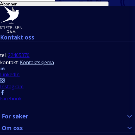
Abonner
Bunntekst
Kontakt oss
tel:
22405370
kontakt:
Kontaktskjema
Follow us
LinkedIn
Instagram
Facebook
For søker
Om oss