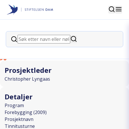
Søk
Stiftelsen Dam
back
Søk
Tinnitusturne
Søk
I SAMARBEID MED
Prosjektleder
Christopher Lyngaas
Detaljer
Program
Forebygging (2009)
Prosjektnavn
Tinnitusturne