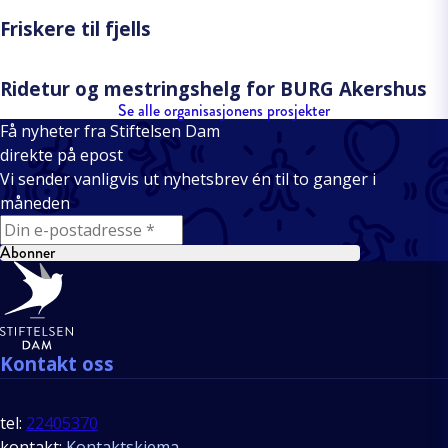
Friskere til fjells
Ridetur og mestringshelg for BURG Akershus
Se alle organisasjonens prosjekter
Få nyheter fra Stiftelsen Dam
direkte på epost
Vi sender vanligvis ut nyhetsbrev én til to ganger i
måneden
E-mail
Abonner
Bunntekst
Kontakt oss
tel:
22405370
kontakt:
Kontaktskjema