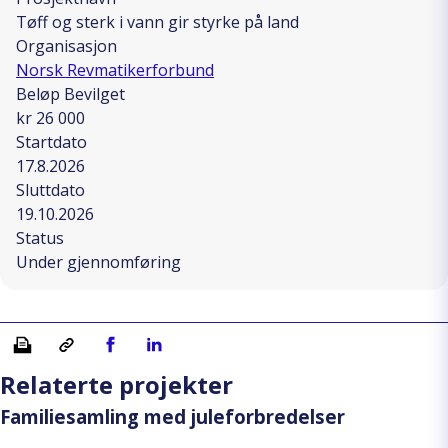
Tøff og sterk i vann gir styrke på land
Organisasjon
Norsk Revmatikerforbund
Beløp Bevilget
kr 26 000
Startdato
17.8.2026
Sluttdato
19.10.2026
Status
Under gjennomføring
Skriv ut
Kopiera länk
Del på Facebook
Del på Linkedin
Relaterte projekter
Familiesamling med juleforbredelser