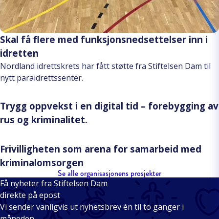
Skal få flere med funksjonsnedsettelser inn i
idretten
Nordland idrettskrets har fått støtte fra Stiftelsen Dam til
nytt paraidrettssenter.
Trygg oppvekst i en digital tid – forebygging av
rus og kriminalitet.
Frivilligheten som arena for samarbeid med
kriminalomsorgen
Se alle organisasjonens prosjekter
Få nyheter fra Stiftelsen Dam
direkte på epost
Vi sender vanligvis ut nyhetsbrev én til to ganger i
måneden