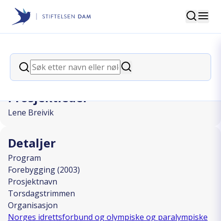
Søk
Stiftelsen Dam
back
Søk
Torsdagstrimmen
Søk
Prosjektleder
Lene Breivik
Detaljer
Program
Forebygging (2003)
Prosjektnavn
Torsdagstrimmen
Organisasjon
Norges idrettsforbund og olympiske og paralympiske