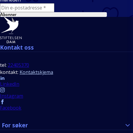
E-mail
Abonner
Bunntekst
Kontakt oss
tel:
22405370
kontakt:
Kontaktskjema
Follow us
LinkedIn
Instagram
Facebook
For søker