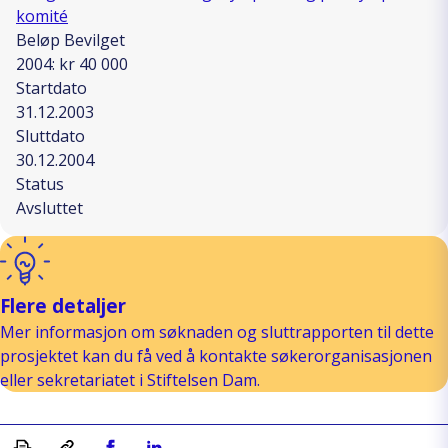
komité
Beløp Bevilget
2004: kr 40 000
Startdato
31.12.2003
Sluttdato
30.12.2004
Status
Avsluttet
Flere detaljer
Mer informasjon om søknaden og sluttrapporten til dette
prosjektet kan du få ved å kontakte søkerorganisasjonen
eller sekretariatet i Stiftelsen Dam.
Skriv ut
Kopiera länk
Del på Facebook
Del på Linkedin