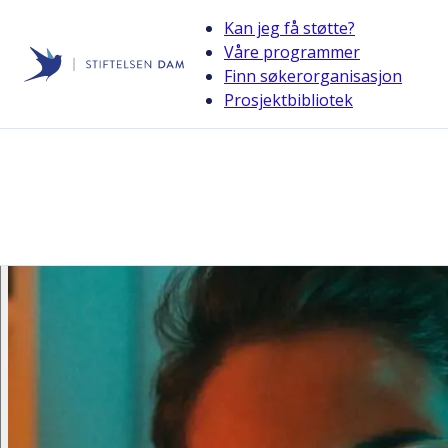
Kan jeg få støtte?
Våre programmer
Finn søkerorganisasjon
Stiftelsen Dam
Prosjektbibliotek
back
– Nesten ikke forsket på transmenn 
Reform gjorde oppsiktsvekkende funn om transmenns møt