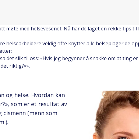
sitt møte med helsevesenet. Nå har de laget en rekke tips ti
e helsearbeidere veldig ofte knytter alle helseplager de opps
etter:
t slik til oss: «Hvis jeg begynner å snakke om at ting er kj
det riktig?»».
n og helse. Hvordan kan
r?», som er et resultat av
og cismenn (menn som
m.).