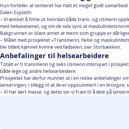
Hun forteller at senteret har hatt et meget godt samarbeid
Dalen Espseth.
– Vi ønsket å finne ut hvordan både trans- og cismenn oppl
med helsevesenet, og om de selv syns at maskulinitetsnorme
Bakgrunnen er blant annet at menn som gruppe er dårligere 
– Målet med prosjektet «Transmenn, helse og maskulinitet
ble tildelt kjønnet kvinne ved fødselen, sier Storbækken.
Anbefalinger til helsearbeidere
Totalt er ti transmenn og seks cismenn intervjuet i prosjek
både lege og andre helsearbeidere.
Prosjektet har derfor munnet ut i en rekke anbefalinger 
lanseringen, i tillegg til at de er oppsummert i en brosjyre,
– Vi har lært masse, og dette ser vi fram til å dele på lans