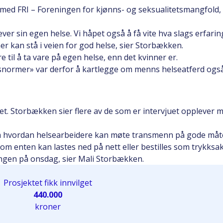
 med FRI – Foreningen for kjønns- og seksualitetsmangfold, 
ever sin egen helse. Vi håpet også å få vite hva slags erfa
r kan stå i veien for god helse, sier Storbækken.
til å ta vare på egen helse, enn det kvinner er.
snormer» var derfor å kartlegge om menns helseatferd ogs
tet. Storbækken sier flere av de som er intervjuet opplever
om hvordan helsearbeidere kan møte transmenn på gode måte
 som enten kan lastes ned på nett eller bestilles som trykksak
eringen på onsdag, sier Mali Storbækken.
Prosjektet fikk innvilget
440.000
kroner