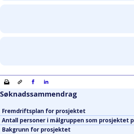
Skriv ut
Kopiera länk
Del på Facebook
Del på Linkedin
Søknadssammendrag
Fremdriftsplan for prosjektet
Antall personer i målgruppen som prosjektet p
Bakgrunn for prosjektet