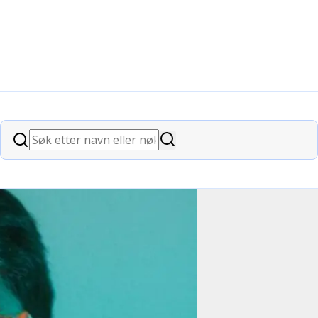
og helse
e med helsevesenet.
Søk
Søk