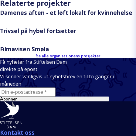
Relaterte projekter
Damenes aften - et løft lokalt for kvinnehelse
Trivsel på hybel fortsetter
Filmavisen Smøla
Se alle organisasjonens prosjekter
Få nyheter fra Stiftelsen Dam
direkte på epost
Vi sender vanligvis ut nyhetsbrev én til to ganger i
måneden
E-mail
Abonner
Bunntekst
Kontakt oss