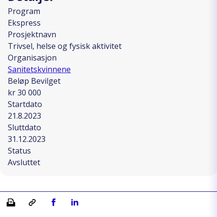
Program
Ekspress
Prosjektnavn
Trivsel, helse og fysisk aktivitet
Organisasjon
Sanitetskvinnene
Beløp Bevilget
kr 30 000
Startdato
21.8.2023
Sluttdato
31.12.2023
Status
Avsluttet
Skriv ut
Kopiera länk
Del på Facebook
Del på Linkedin