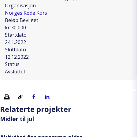
Organisasjon
Norges Røde Kors
Beløp Bevilget
kr 30 000
Startdato
24.1.2022
Sluttdato
12.12.2022
Status
Avsluttet
Skriv ut
Kopiera länk
Del på Facebook
Del på Linkedin
Relaterte projekter
Midler til jul