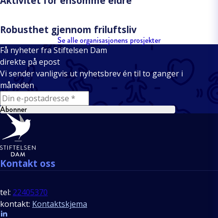
Aktivitet for ensomme eldre
Robusthet gjennom friluftsliv
Se alle organisasjonens prosjekter
Få nyheter fra Stiftelsen Dam
direkte på epost
Vi sender vanligvis ut nyhetsbrev én til to ganger i
måneden
E-mail
Abonner
Bunntekst
Kontakt oss
tel:
22405370
kontakt:
Kontaktskjema
Follow us