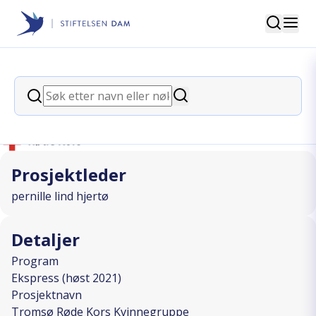
Søk
Stiftelsen Dam
back
Søk
Tromsø Røde Kors Kvinnegruppe
Søk
I SAMARBEID MED
Prosjektleder
pernille lind hjertø
Detaljer
Program
Ekspress (høst 2021)
Prosjektnavn
Tromsø Røde Kors Kvinnegruppe