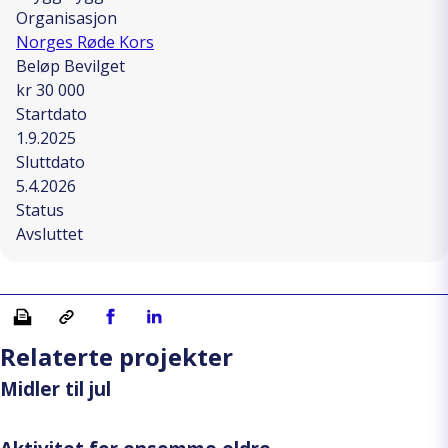
Organisasjon
Norges Røde Kors
Beløp Bevilget
kr 30 000
Startdato
1.9.2025
Sluttdato
5.4.2026
Status
Avsluttet
Skriv ut
Kopiera länk
Del på Facebook
Del på Linkedin
Relaterte projekter
Midler til jul