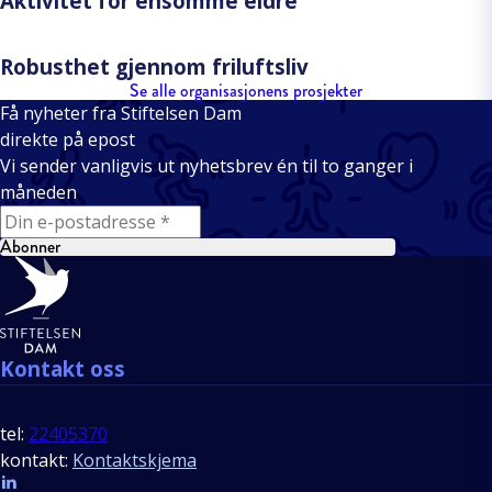
Aktivitet for ensomme eldre
Robusthet gjennom friluftsliv
Se alle organisasjonens prosjekter
Få nyheter fra Stiftelsen Dam
direkte på epost
Vi sender vanligvis ut nyhetsbrev én til to ganger i
måneden
E-mail
Abonner
Bunntekst
Kontakt oss
tel:
22405370
kontakt:
Kontaktskjema
Follow us