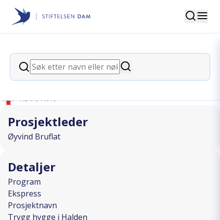
Søk
Stiftelsen Dam
back
Søk
Trygg hygge i Halden
Søk
I SAMARBEID MED
Prosjektleder
Øyvind Bruflat
Detaljer
Program
Ekspress
Prosjektnavn
Trygg hygge i Halden