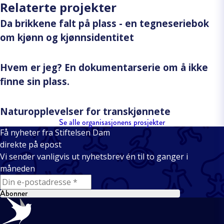
Relaterte projekter
Da brikkene falt på plass - en tegneseriebok
om kjønn og kjønnsidentitet
Hvem er jeg? En dokumentarserie om å ikke
finne sin plass.
Naturopplevelser for transkjønnete
Se alle organisasjonens prosjekter
Få nyheter fra Stiftelsen Dam
direkte på epost
Vi sender vanligvis ut nyhetsbrev én til to ganger i
måneden
E-mail
Abonner
Bunntekst