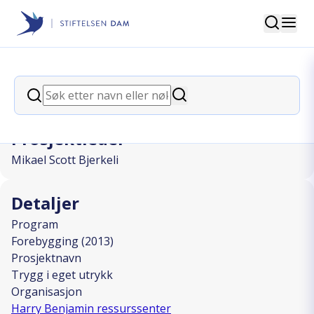
Søk
Stiftelsen Dam
back
Søk
Trygg i eget utrykk
Søk
Prosjektleder
Mikael Scott Bjerkeli
Detaljer
Program
Forebygging (2013)
Prosjektnavn
Trygg i eget utrykk
Organisasjon
Harry Benjamin ressurssenter