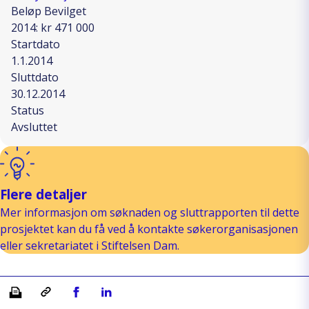
Beløp Bevilget
2014: kr 471 000
Startdato
1.1.2014
Sluttdato
30.12.2014
Status
Avsluttet
Flere detaljer
Mer informasjon om søknaden og sluttrapporten til dette
prosjektet kan du få ved å kontakte søkerorganisasjonen
eller sekretariatet i Stiftelsen Dam.
Skriv ut
Kopiera länk
Del på Facebook
Del på Linkedin