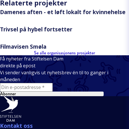
Relaterte projekter
Damenes aften - et løft lokalt for kvinnehelse
Trivsel på hybel fortsetter
Filmavisen Smøla
Se alle organisasjonens prosjekter
Få nyheter fra Stiftelsen Dam
direkte på epost
Vi sender vanligvis ut nyhetsbrev én til to ganger i
måneden
E-mail
Abonner
Bunntekst
Kontakt oss