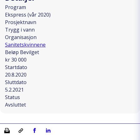
Program
Ekspress (vår 2020)
Prosjektnavn
Trygg i vann
Organisasjon
Sanitetskvinnene
Beløp Bevilget
kr 30 000
Startdato
20.8.2020
Sluttdato
5.2.2021
Status
Avsluttet
Skriv ut
Kopiera länk
Del på Facebook
Del på Linkedin