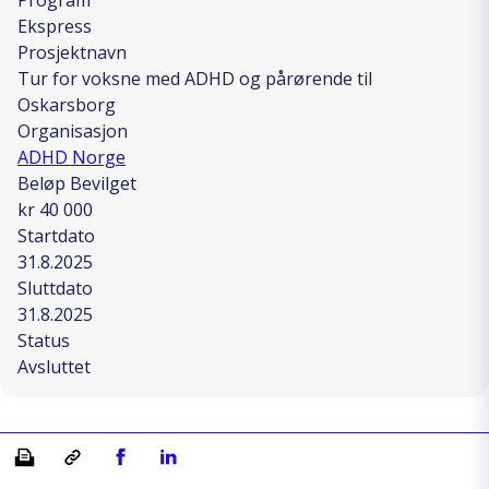
Ekspress
Prosjektnavn
Tur for voksne med ADHD og pårørende til
Oskarsborg
Organisasjon
ADHD Norge
Beløp Bevilget
kr 40 000
Startdato
31.8.2025
Sluttdato
31.8.2025
Status
Avsluttet
Skriv ut
Kopiera länk
Del på Facebook
Del på Linkedin