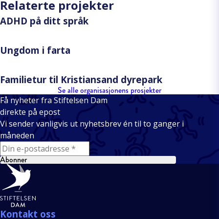
Relaterte projekter
ADHD på ditt språk
Ungdom i farta
Familietur til Kristiansand dyrepark
Se alle organisasjonens prosjekter
Få nyheter fra Stiftelsen Dam
direkte på epost
Vi sender vanligvis ut nyhetsbrev én til to ganger i
måneden
E-mail
Abonner
Bunntekst
Kontakt oss