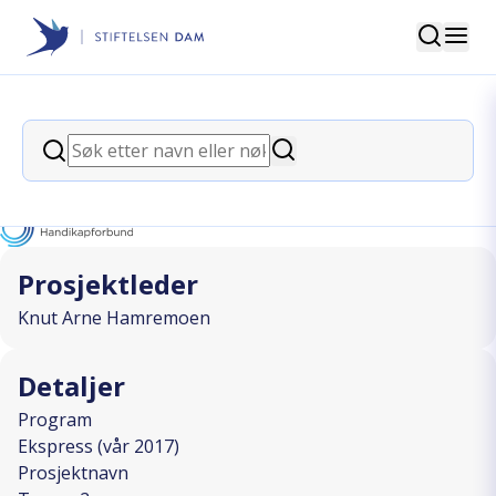
Søk
Stiftelsen Dam
back
Søk
Tur nr. 2
Søk
I SAMARBEID MED
Prosjektleder
Knut Arne Hamremoen
Detaljer
Program
Ekspress (vår 2017)
Prosjektnavn