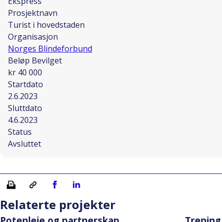
Ekspress
Prosjektnavn
Turist i hovedstaden
Organisasjon
Norges Blindeforbund
Beløp Bevilget
kr 40 000
Startdato
2.6.2023
Sluttdato
4.6.2023
Status
Avsluttet
Skriv ut
Kopiera länk
Del på Facebook
Del på Linkedin
Relaterte projekter
Potepleie og partnerskap.
Trening