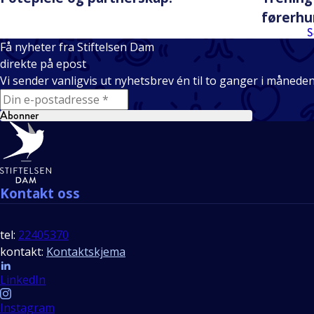
førerh
S
Få nyheter fra Stiftelsen Dam
direkte på epost
Vi sender vanligvis ut nyhetsbrev én til to ganger i månede
E-mail
Abonner
Bunntekst
Kontakt oss
tel:
22405370
kontakt:
Kontaktskjema
Follow us
LinkedIn
Instagram