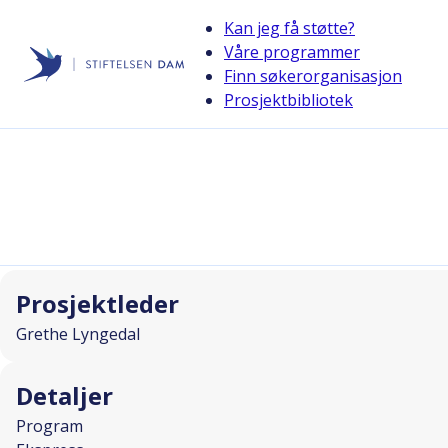
Kan jeg få støtte?
Våre programmer
Finn søkerorganisasjon
Stiftelsen Dam
Prosjektbibliotek
back
Turist i hovedstaden
I SAMARBEID MED
Prosjektleder
Grethe Lyngedal
Detaljer
Program