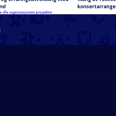
und
konsertarrange
e alle organisasjonens prosjekter
n