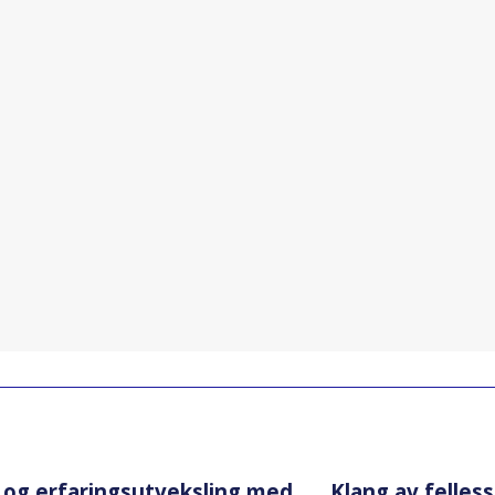
 og erfaringsutveksling med
Klang av felles