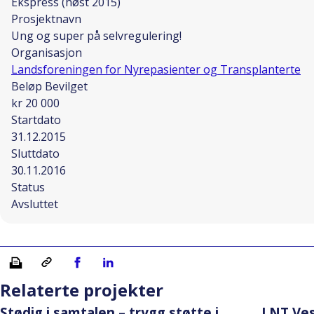
Ekspress (høst 2015)
Prosjektnavn
Ung og super på selvregulering!
Organisasjon
Landsforeningen for Nyrepasienter og Transplanterte
Beløp Bevilget
kr 20 000
Startdato
31.12.2015
Sluttdato
30.11.2016
Status
Avsluttet
Skriv ut
Kopiera länk
Del på Facebook
Del på Linkedin
Relaterte projekter
Stødig i samtalen – trygg støtte i
LNT Ves