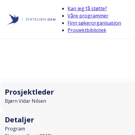
Kan jeg få støtte?
Våre programmer
Finn søkerorganisasjon
Stiftelsen Dam
Prosjektbibliotek
back
Ung og super på selvregulering!
I SAMARBEID MED
Prosjektleder
Bjørn Vidar Nilsen
Detaljer
Program