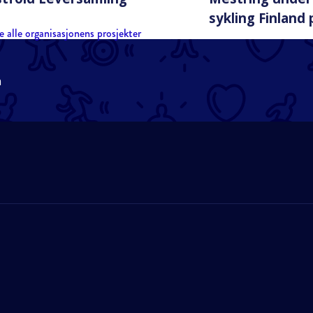
sykling Finland 
e alle organisasjonens prosjekter
n