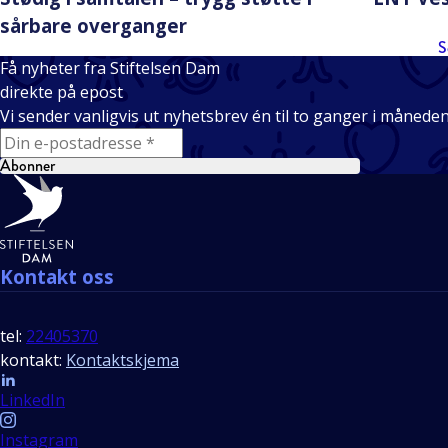
sårbare overganger
S
Få nyheter fra Stiftelsen Dam
direkte på epost
Vi sender vanligvis ut nyhetsbrev én til to ganger i månede
E-mail
Abonner
Bunntekst
Kontakt oss
tel:
22405370
kontakt:
Kontaktskjema
Follow us
LinkedIn
Instagram