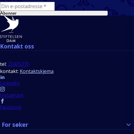
E-mail
Abonner
Bunntekst
Kontakt oss
tel:
22405370
kontakt:
Kontaktskjema
Follow us
LinkedIn
Instagram
Facebook
For søker