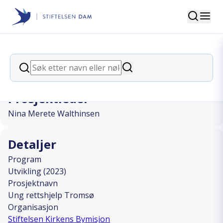
Søk
Stiftelsen Dam
back
Søk
Ung rettshjelp Tromsø
Søk
Prosjektleder
Nina Merete Walthinsen
Detaljer
Program
Utvikling (2023)
Prosjektnavn
Ung rettshjelp Tromsø
Organisasjon
Stiftelsen Kirkens Bymisjon