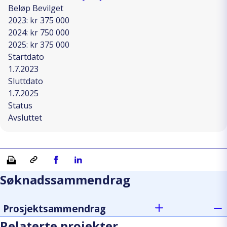
Beløp Bevilget
2023: kr 375 000
2024: kr 750 000
2025: kr 375 000
Startdato
1.7.2023
Sluttdato
1.7.2025
Status
Avsluttet
Skriv ut
Kopiera länk
Del på Facebook
Del på Linkedin
Søknadssammendrag
Prosjektsammendrag
Relaterte projekter