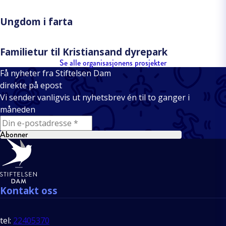
Ungdom i farta
Familietur til Kristiansand dyrepark
Se alle organisasjonens prosjekter
Få nyheter fra Stiftelsen Dam
direkte på epost
Vi sender vanligvis ut nyhetsbrev én til to ganger i
måneden
E-mail
Abonner
Bunntekst
Kontakt oss
tel:
22405370