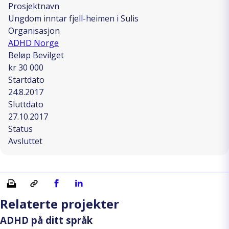
Prosjektnavn
Ungdom inntar fjell-heimen i Sulis
Organisasjon
ADHD Norge
Beløp Bevilget
kr 30 000
Startdato
24.8.2017
Sluttdato
27.10.2017
Status
Avsluttet
Skriv ut
Kopiera länk
Del på Facebook
Del på Linkedin
Relaterte projekter
ADHD på ditt språk