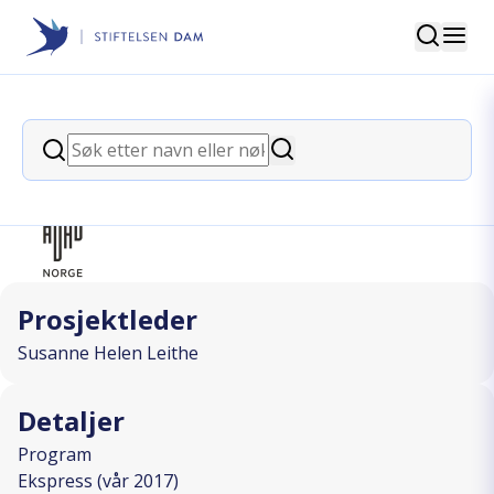
Søk
Stiftelsen Dam
back
Søk
Ungdom inntar fjell-heimen i Sulis
Søk
I SAMARBEID MED
Prosjektleder
Susanne Helen Leithe
Detaljer
Program
Ekspress (vår 2017)