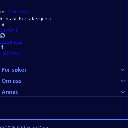
tel:
22405370
kontakt:
Kontaktskjema
Follow us
LinkedIn
Instagram
Facebook
For søker
Om oss
Annet
©
2025
Stiftelsen Dam