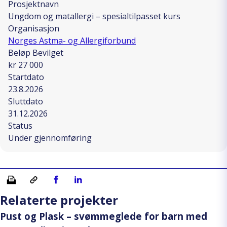
Prosjektnavn
Ungdom og matallergi – spesialtilpasset kurs
Organisasjon
Norges Astma- og Allergiforbund
Beløp Bevilget
kr 27 000
Startdato
23.8.2026
Sluttdato
31.12.2026
Status
Under gjennomføring
Skriv ut
Kopiera länk
Del på Facebook
Del på Linkedin
Relaterte projekter
Pust og Plask – svømmeglede for barn med