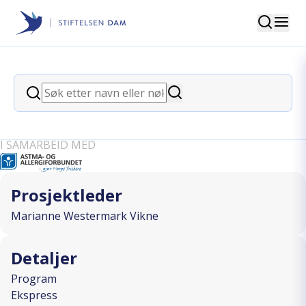
Søk
Stiftelsen Dam
back
Søk
Ungdom og matallergi –
Søk
spesialtilpasset kurs
I SAMARBEID MED
Prosjektleder
Marianne Westermark Vikne
Detaljer
Program
Ekspress