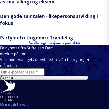
astma, allergi og eksem
Den gode samtalen - likepersonsutvikling i
fokus
Parfymefri Ungdom i Trøndelag
Se alle organisasjonens prosjekter
Få nyheter fra Stiftelsen Dam
direkte på epost
Vi sender vanligvis ut nyhetsbrev én til to ganger i
måneden
E-mail
Abonner
Bunntekst
Kontakt oss