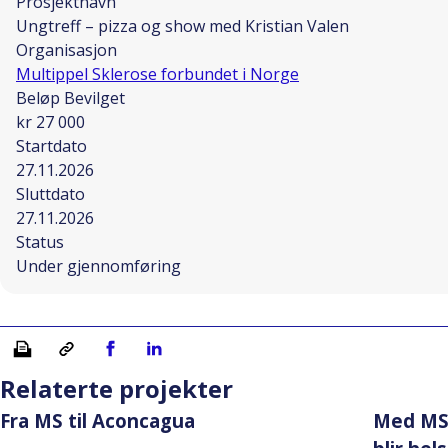
Prosjektnavn
Ungtreff – pizza og show med Kristian Valen
Organisasjon
Multippel Sklerose forbundet i Norge
Beløp Bevilget
kr 27 000
Startdato
27.11.2026
Sluttdato
27.11.2026
Status
Under gjennomføring
Skriv ut
Kopiera länk
Del på Facebook
Del på Linkedin
Relaterte projekter
Fra MS til Aconcagua
Med MS 