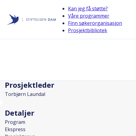
Kan jeg få støtte?
Våre programmer
Finn søkerorganisasjon
Stiftelsen Dam
Prosjektbibliotek
back
Ungtreff – pizza og show med Kristia
I SAMARBEID MED
Prosjektleder
Torbjørn Laundal
Detaljer
Program
Ekspress