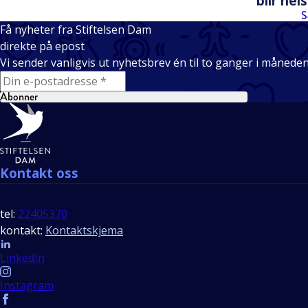
blir he
S
Få nyheter fra Stiftelsen Dam
direkte på epost
Vi sender vanligvis ut nyhetsbrev én til to ganger i månede
E-mail
Abonner
Bunntekst
Kontakt oss
tel:
22405370
kontakt:
Kontaktskjema
Follow us
LinkedIn
Instagram