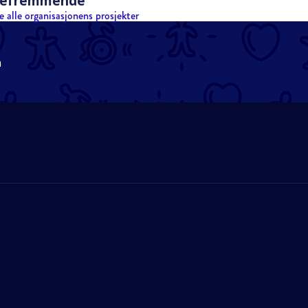
lsefremmende
e alle organisasjonens prosjekter
n