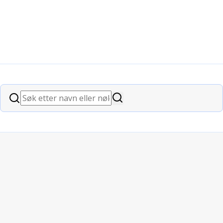
n Valen
Søk
Søk