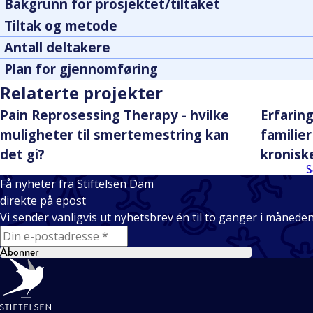
Bakgrunn for prosjektet/tiltaket
Tiltak og metode
Antall deltakere
Plan for gjennomføring
Relaterte projekter
Pain Reprosessing Therapy - hvilke
Erfarin
muligheter til smertemestring kan
familie
det gi?
kronisk
S
Få nyheter fra Stiftelsen Dam
direkte på epost
Vi sender vanligvis ut nyhetsbrev én til to ganger i månede
E-mail
Abonner
Bunntekst