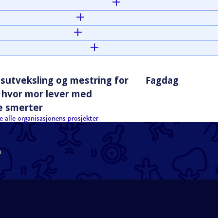
gsutveksling og mestring for
Fagdag
r hvor mor lever med
e smerter
e alle organisasjonens prosjekter
n