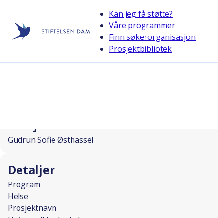
Kan jeg få støtte?
Våre programmer
Finn søkerorganisasjon
Stiftelsen Dam
Prosjektbibliotek
back
Universell badeglede
I SAMARBEID MED
Prosjektleder
Gudrun Sofie Østhassel
Detaljer
Program
Helse
Prosjektnavn