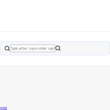
"
Søk
Søk
mité