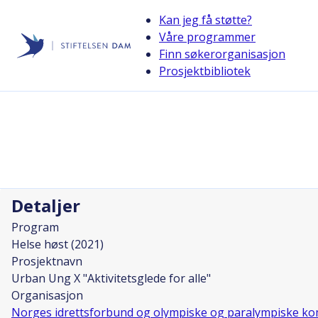
Kan jeg få støtte?
Våre programmer
Finn søkerorganisasjon
Stiftelsen Dam
Prosjektbibliotek
back
Urban Ung X "Aktivitetsglede for alle
Prosjektleder
Rolf Josephsen
Detaljer
Program
Helse høst (2021)
Prosjektnavn
Urban Ung X "Aktivitetsglede for alle"
Organisasjon
Norges idrettsforbund og olympiske og paralympiske ko