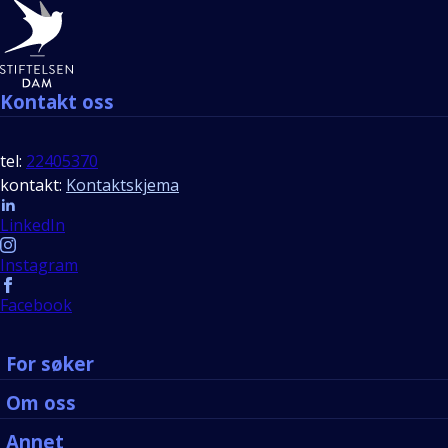
Bunntekst
Kontakt oss
tel:
22405370
kontakt:
Kontaktskjema
Follow us
LinkedIn
Instagram
Facebook
For søker
Om oss
Annet