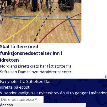
Skal få flere med
funksjonsnedsettelser inn i
idretten
Nordland idrettskrets har fått støtte fra
Stiftelsen Dam til nytt paraidrettssenter.
S
Få nyheter fra Stiftelsen Dam
direkte på epost
Vi sender vanligvis ut nyhetsbrev én til to ganger i månede
E-mail
Abonner