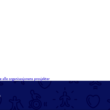
e alle organisasjonens prosjekter
n