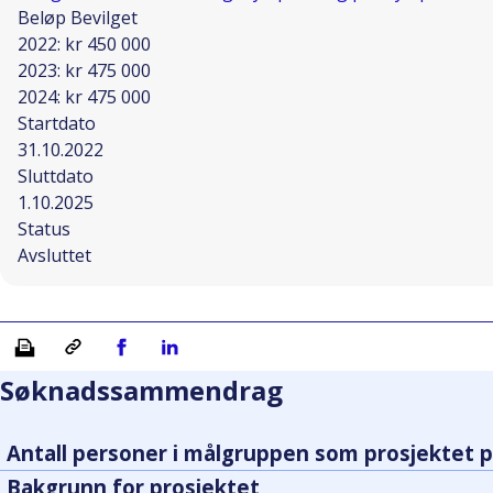
Beløp Bevilget
2022: kr 450 000
2023: kr 475 000
2024: kr 475 000
Startdato
31.10.2022
Sluttdato
1.10.2025
Status
Avsluttet
Skriv ut
Kopiera länk
Del på Facebook
Del på Linkedin
Søknadssammendrag
Antall personer i målgruppen som prosjektet p
Bakgrunn for prosjektet