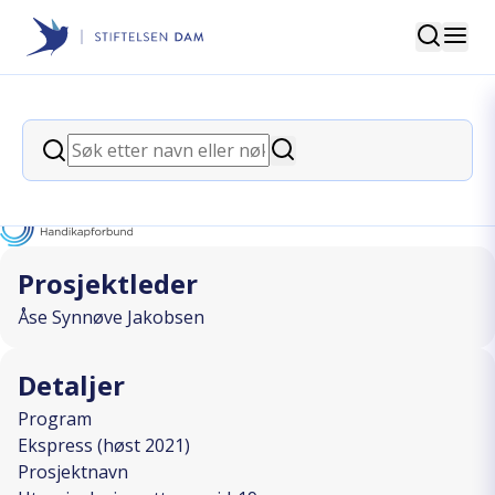
Søk
Stiftelsen Dam
back
Søk
Ut av isolasjon etter covid-19
Søk
I SAMARBEID MED
Prosjektleder
Åse Synnøve Jakobsen
Detaljer
Program
Ekspress (høst 2021)
Prosjektnavn