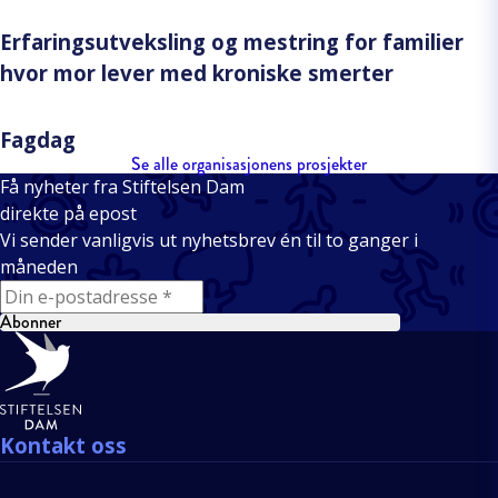
Erfaringsutveksling og mestring for familier
hvor mor lever med kroniske smerter
Fagdag
Se alle organisasjonens prosjekter
Få nyheter fra Stiftelsen Dam
direkte på epost
Vi sender vanligvis ut nyhetsbrev én til to ganger i
måneden
E-mail
Abonner
Bunntekst
Kontakt oss