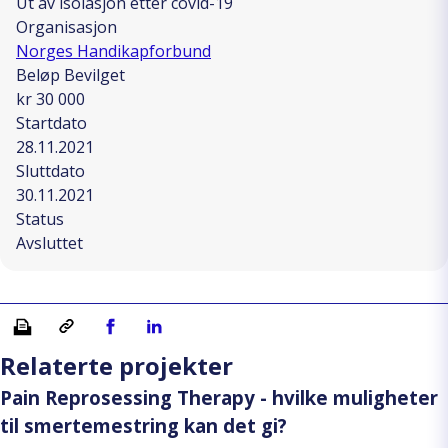
Ut av isolasjon etter covid-19
Organisasjon
Norges Handikapforbund
Beløp Bevilget
kr 30 000
Startdato
28.11.2021
Sluttdato
30.11.2021
Status
Avsluttet
Skriv ut
Kopiera länk
Del på Facebook
Del på Linkedin
Relaterte projekter
Pain Reprosessing Therapy - hvilke muligheter
til smertemestring kan det gi?