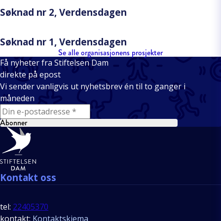
Søknad nr 2, Verdensdagen
Søknad nr 1, Verdensdagen
Se alle organisasjonens prosjekter
Få nyheter fra Stiftelsen Dam
direkte på epost
Vi sender vanligvis ut nyhetsbrev én til to ganger i
måneden
E-mail
Abonner
Bunntekst
Kontakt oss
tel:
22405370
kontakt:
Kontaktskjema