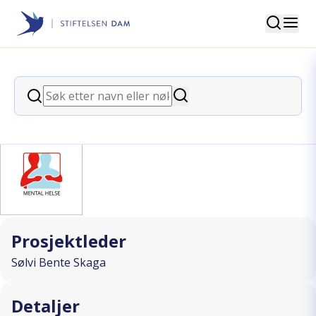
Søk
Stiftelsen Dam
back
Søk
"Utsikt til bedring" - veien videre
Søk
I SAMARBEID MED
Prosjektleder
Sølvi Bente Skaga
Detaljer