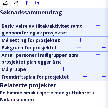
Skriv ut
Kopiera länk
Del på Facebook
Del på Linkedin
Søknadssammendrag
Beskrivelse av tiltak/aktivitet samt
gjennomføring av prosjektet
Målsetting for prosjektet
Bakgrunn for prosjektet
Antall personer i målgruppen som
prosjektet planlegger å nå
Målgruppe
Fremdriftsplan for prosjektet
Relaterte projekter
En himmelsmak i hjerte med guttekoret i
Nidarosdomen