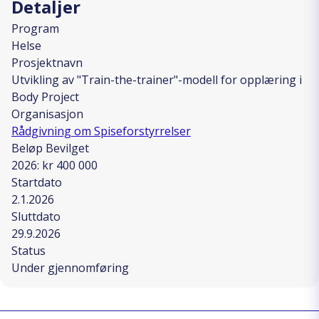
Detaljer
Program
Helse
Prosjektnavn
Utvikling av "Train-the-trainer"-modell for opplæring i
Body Project
Organisasjon
Rådgivning om Spiseforstyrrelser
Beløp Bevilget
2026: kr 400 000
Startdato
2.1.2026
Sluttdato
29.9.2026
Status
Under gjennomføring
Skriv ut
Kopiera länk
Del på Facebook
Del på Linkedin