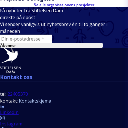
Se alle organisasjonens prosjekter
Få nyheter fra Stiftelsen Dam
direkte på epost
Vi sender vanligvis ut nyhetsbrev én til to ganger i
måneden
E-mail
Abonner
Bunntekst
Kontakt oss
tel:
22405370
kontakt:
Kontaktskjema
Follow us
LinkedIn
Instagram