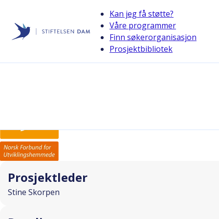
Kan jeg få støtte?
Våre programmer
Finn søkerorganisasjon
Stiftelsen Dam
Prosjektbibliotek
back
Utviklingshemning og sorg
I SAMARBEID MED
Prosjektleder
Stine Skorpen