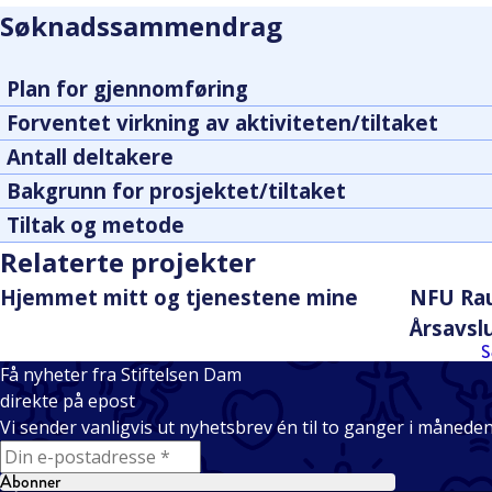
Søknadssammendrag
Plan for gjennomføring
Forventet virkning av aktiviteten/tiltaket
Antall deltakere
Bakgrunn for prosjektet/tiltaket
Tiltak og metode
Relaterte projekter
Hjemmet mitt og tjenestene mine
NFU Rau
Årsavsl
S
Få nyheter fra Stiftelsen Dam
direkte på epost
Vi sender vanligvis ut nyhetsbrev én til to ganger i månede
E-mail
Abonner