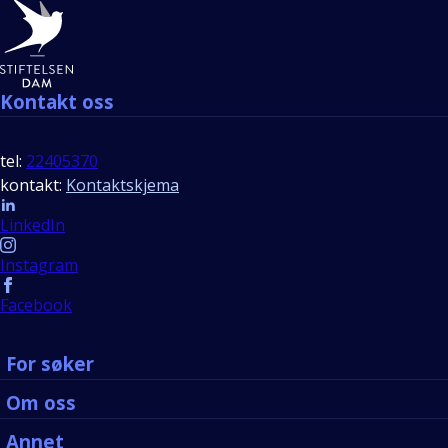
Bunntekst
Kontakt oss
tel:
22405370
kontakt:
Kontaktskjema
Follow us
LinkedIn
Instagram
Facebook
For søker
Om oss
Annet