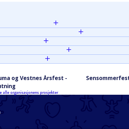
ma og Vestnes Årsfest -
Sensommerfes
utning
e alle organisasjonens prosjekter
n