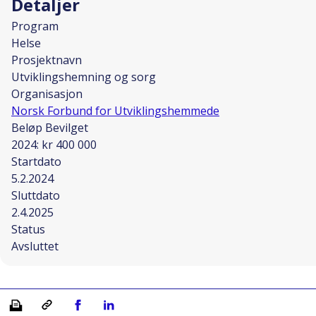
Detaljer
Program
Helse
Prosjektnavn
Utviklingshemning og sorg
Organisasjon
Norsk Forbund for Utviklingshemmede
Beløp Bevilget
2024: kr 400 000
Startdato
5.2.2024
Sluttdato
2.4.2025
Status
Avsluttet
Skriv ut
Kopiera länk
Del på Facebook
Del på Linkedin