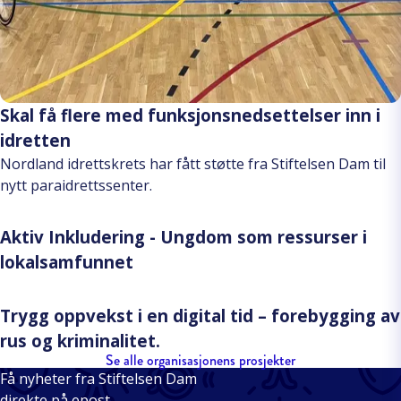
Skal få flere med funksjonsnedsettelser inn i
idretten
Nordland idrettskrets har fått støtte fra Stiftelsen Dam til
nytt paraidrettssenter.
Aktiv Inkludering - Ungdom som ressurser i
lokalsamfunnet
Trygg oppvekst i en digital tid – forebygging av
rus og kriminalitet.
Se alle organisasjonens prosjekter
Få nyheter fra Stiftelsen Dam
direkte på epost