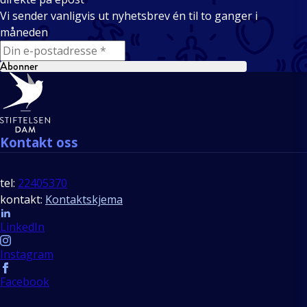
Vi sender vanligvis ut nyhetsbrev én til to ganger i
måneden
E-mail
Abonner
Bunntekst
Kontakt oss
tel:
22405370
kontakt:
Kontaktskjema
Follow us
LinkedIn
Instagram
Facebook