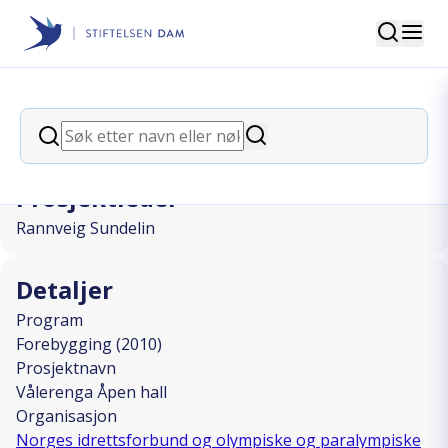
Søk
Stiftelsen Dam
back
Søk
Vålerenga Åpen hall
Søk
Prosjektleder
Rannveig Sundelin
Detaljer
Program
Forebygging (2010)
Prosjektnavn
Vålerenga Åpen hall
Organisasjon
Norges idrettsforbund og olympiske og paralympiske