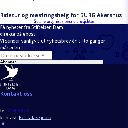
Ridetur og mestringshelg for BURG Akershus
Se alle organisasjonens prosjekter
Få nyheter fra Stiftelsen Dam
direkte på epost
Vi sender vanligvis ut nyhetsbrev én til to ganger i
måneden
E-mail
Abonner
Bunntekst
Kontakt oss
tel:
22405370
kontakt:
Kontaktskjema
Follow us