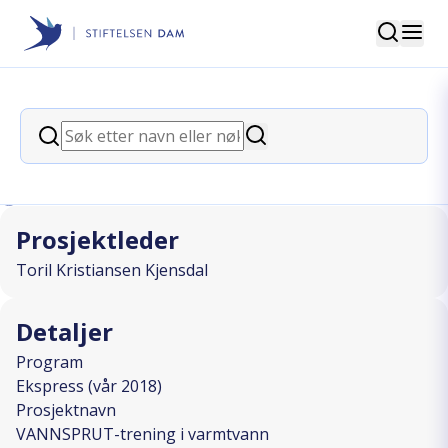
Søk
Stiftelsen Dam
back
Søk
VANNSPRUT-trening i varmtvann
Søk
I SAMARBEID MED
Prosjektleder
Toril Kristiansen Kjensdal
Detaljer
Program
Ekspress (vår 2018)
Prosjektnavn
VANNSPRUT-trening i varmtvann