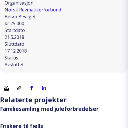
Organisasjon
Norsk Revmatikerforbund
Beløp Bevilget
kr 25 000
Startdato
21.5.2018
Sluttdato
17.12.2018
Status
Avsluttet
Skriv ut
Kopiera länk
Del på Facebook
Del på Linkedin
Relaterte projekter
Familiesamling med juleforbredelser
Friskere til fjells