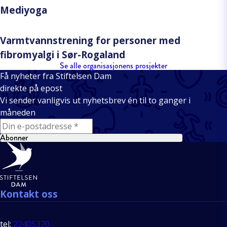
Mediyoga
Varmtvannstrening for personer med
fibromyalgi i Sør-Rogaland
Se alle organisasjonens prosjekter
Få nyheter fra Stiftelsen Dam
direkte på epost
Vi sender vanligvis ut nyhetsbrev én til to ganger i
måneden
E-mail
Abonner
Bunntekst
Kontakt oss
tel:
22405370