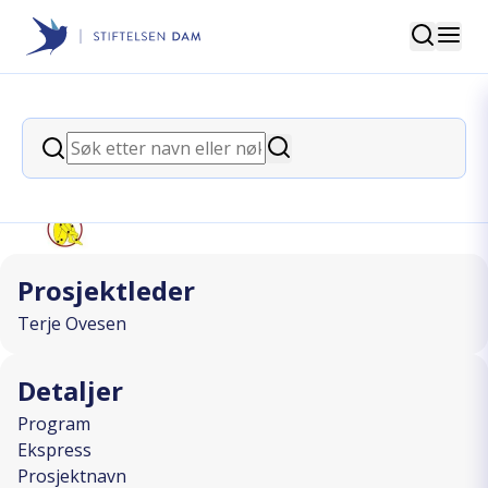
Søk
Stiftelsen Dam
back
Søk
Varmtvanntrening
Søk
I SAMARBEID MED
Prosjektleder
Terje Ovesen
Detaljer
Program
Ekspress
Prosjektnavn