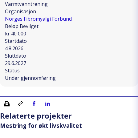
Varmtvanntrening
Organisasjon
Norges Fibromyalgi Forbund
Beløp Bevilget
kr 40 000
Startdato
4.8.2026
Sluttdato
29.6.2027
Status
Under gjennomføring
Skriv ut
Kopiera länk
Del på Facebook
Del på Linkedin
Relaterte projekter
Mestring for økt livskvalitet