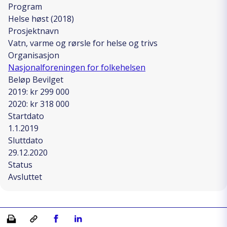
Program
Helse høst (2018)
Prosjektnavn
Vatn, varme og rørsle for helse og trivs
Organisasjon
Nasjonalforeningen for folkehelsen
Beløp Bevilget
2019: kr 299 000
2020: kr 318 000
Startdato
1.1.2019
Sluttdato
29.12.2020
Status
Avsluttet
Skriv ut
Kopiera länk
Del på Facebook
Del på Linkedin