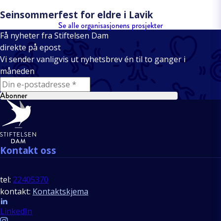
Seinsommerfest for eldre i Lavik
Se alle organisasjonens prosjekter
Få nyheter fra Stiftelsen Dam
direkte på epost
Vi sender vanligvis ut nyhetsbrev én til to ganger i
måneden
E-mail
Abonner
Bunntekst
Kontakt oss
tel:
22405370
kontakt:
Kontaktskjema
Follow us
LinkedIn