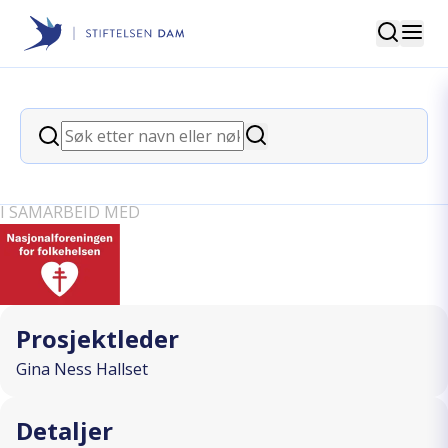
Søk
Stiftelsen Dam
back
Søk
Vatn, varme og rørsle for helse og
Søk
trivs
I SAMARBEID MED
Prosjektleder
Gina Ness Hallset
Detaljer