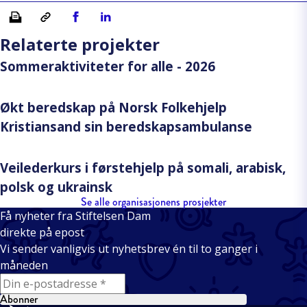
Skriv ut
Kopiera länk
Del på Facebook
Del på Linkedin
Relaterte projekter
Sommeraktiviteter for alle - 2026
Økt beredskap på Norsk Folkehjelp
Kristiansand sin beredskapsambulanse
Veilederkurs i førstehjelp på somali, arabisk,
polsk og ukrainsk
Se alle organisasjonens prosjekter
Få nyheter fra Stiftelsen Dam
direkte på epost
Vi sender vanligvis ut nyhetsbrev én til to ganger i
måneden
E-mail
Abonner