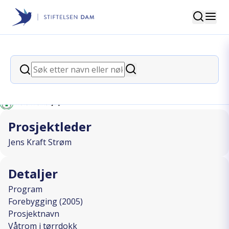
Søk
Stiftelsen Dam
back
Søk
Våtrom i tørrdokk
Søk
I SAMARBEID MED
Prosjektleder
Jens Kraft Strøm
Detaljer
Program
Forebygging (2005)
Prosjektnavn
Våtrom i tørrdokk