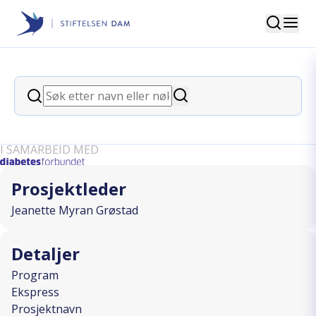
Søk
Stiftelsen Dam
back
Søk
Veien mot 2027 – Organisering og
Søk
samarbeid i praksis
I SAMARBEID MED
Prosjektleder
Jeanette Myran Grøstad
Detaljer
Program
Ekspress
Prosjektnavn