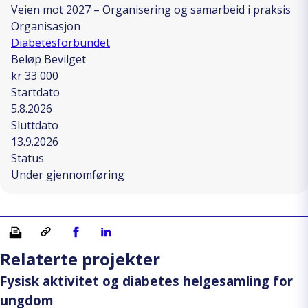
Veien mot 2027 – Organisering og samarbeid i praksis
Organisasjon
Diabetesforbundet
Beløp Bevilget
kr 33 000
Startdato
5.8.2026
Sluttdato
13.9.2026
Status
Under gjennomføring
Skriv ut
Kopiera länk
Del på Facebook
Del på Linkedin
Relaterte projekter
Fysisk aktivitet og diabetes helgesamling for
ungdom