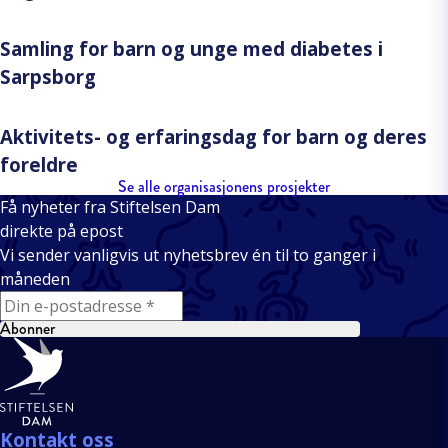
Samling for barn og unge med diabetes i
Sarpsborg
Aktivitets- og erfaringsdag for barn og deres
foreldre
Se alle organisasjonens prosjekter
Få nyheter fra Stiftelsen Dam
direkte på epost
Vi sender vanligvis ut nyhetsbrev én til to ganger i
måneden
E-mail
Abonner
Bunntekst
Kontakt oss