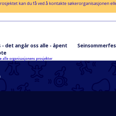
osjektet kan du få ved å kontakte søkerorganisasjonen eller
- det angår oss alle - åpent
Seinsommerfest 
øte
e alle organisasjonens prosjekter
n