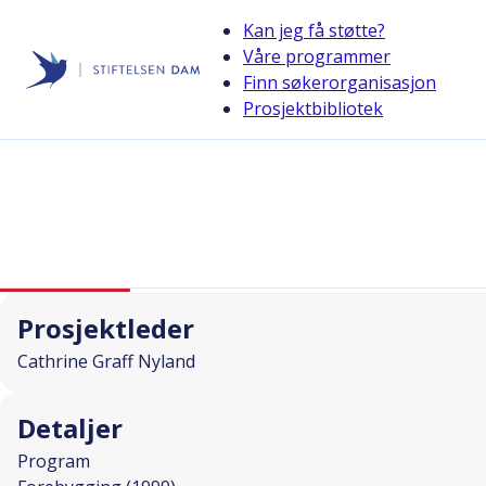
Kan jeg få støtte?
Våre programmer
Finn søkerorganisasjon
Stiftelsen Dam
Prosjektbibliotek
back
Veien til trivselsvekt
I SAMARBEID MED
Prosjektleder
Cathrine Graff Nyland
Detaljer
Program