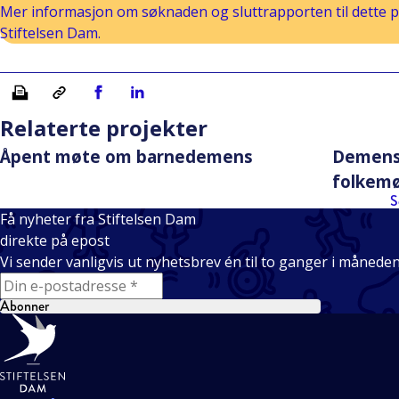
Mer informasjon om søknaden og sluttrapporten til dette pr
Stiftelsen Dam.
Skriv ut
Kopiera länk
Del på Facebook
Del på Linkedin
Relaterte projekter
Åpent møte om barnedemens
Demens 
folkem
S
Få nyheter fra Stiftelsen Dam
direkte på epost
Vi sender vanligvis ut nyhetsbrev én til to ganger i månede
E-mail
Abonner
Bunntekst