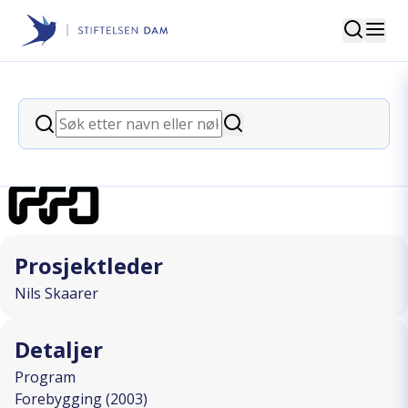
Søk
Stiftelsen Dam
back
Søk
Velhaven
Søk
I SAMARBEID MED
Prosjektleder
Nils Skaarer
Detaljer
Program
Forebygging (2003)