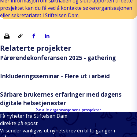
Mer informasjon om søknaden og sluttrapporten til dette
prosjektet kan du få ved å kontakte søkerorganisasjonen
eller sekretariatet i Stiftelsen Dam.
Skriv ut
Kopiera länk
Del på Facebook
Del på Linkedin
Relaterte projekter
Pårørendekonferansen 2025 - gathering
Inkluderingsseminar - Flere ut i arbeid
Sårbare brukernes erfaringer med dagens
digitale helsetjenester
Se alle organisasjonens prosjekter
Få nyheter fra Stiftelsen Dam
direkte på epost
Vi sender vanligvis ut nyhetsbrev én til to ganger i