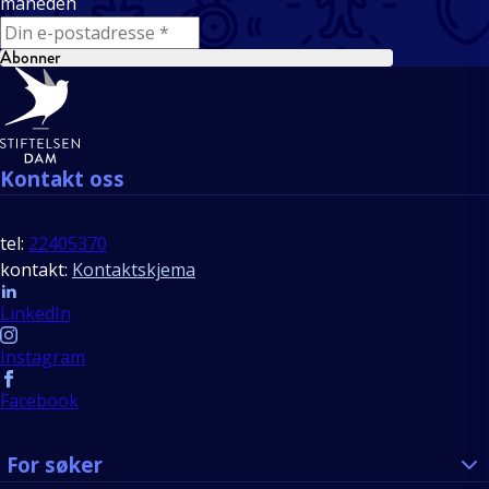
måneden
E-mail
Abonner
Bunntekst
Kontakt oss
tel:
22405370
kontakt:
Kontaktskjema
Follow us
LinkedIn
Instagram
Facebook
For søker