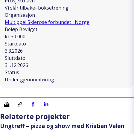
Prosjektnavn
Vi slår tilbake- boksetrening
Organisasjon
Multippel Sklerose forbundet i Norge
Beløp Bevilget
kr 30 000
Startdato
3.3.2026
Sluttdato
31.12.2026
Status
Under gjennomføring
Skriv ut
Kopiera länk
Del på Facebook
Del på Linkedin
Relaterte projekter
Ungtreff – pizza og show med Kristian Valen