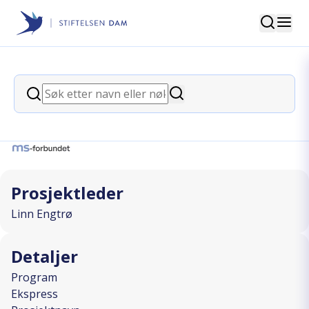
Søk
Stiftelsen Dam
back
Søk
Vi slår tilbake- boksetrening
Søk
I SAMARBEID MED
Prosjektleder
Linn Engtrø
Detaljer
Program
Ekspress